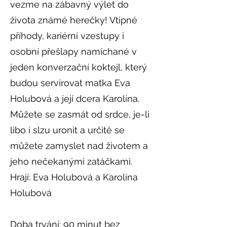
vezme na zábavný výlet do
života známé herečky! Vtipné
příhody, kariérní vzestupy i
osobní přešlapy namíchané v
jeden konverzační koktejl, který
budou servírovat matka Eva
Holubová a její dcera Karolína.
Můžete se zasmát od srdce, je-li
libo i slzu uronit a určitě se
můžete zamyslet nad životem a
jeho nečekanými zatáčkami.
Hrají: Eva Holubová a Karolína
Holubová
Doba trvání: 90 minut bez