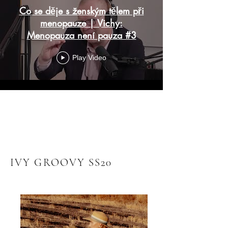
Co se děje s ženským tělem při
menopauze | Vichy:
Menopauza není pauza #3
Play Video
Load More
IVY GROOVY SS20