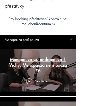
přestávky
Pro booking představení kontaktujte:
malicher@centrum.sk
Menopauza není pauza
Menopauza vs. andropauza |
Vichy: Menopauza není pauza
#6
Play Video