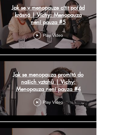
Jak se v menopauze cítit pořád
krásná | Vichy: Menopauza
není pauza #5
Play Video
Jak se menopauza promítá do
našich vztahů | Vichy:
Menopauza není pauza #4
Play Video