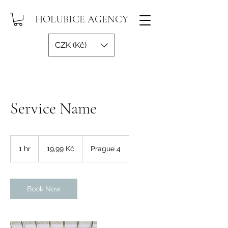
HOLUBICE AGENCY
CZK (Kč)
Service Name
19,99
české
1 hr
1
19,99 Kč
Prague 4
koruny
h
Book Now